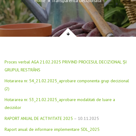
Home
Transparenta decizionala
Proces verbal AGA 21.02.2025 PRIVIND PROCESUL DECIZIONAL ȘI
GRUPUL RESTRÂNS
Hotararea nr. 54_21.02.2025_aprobare componenta grup decizional
(2)
Hotararea nr. 53_21.02.2025_aprobare modalitati de luare a
deciziilor
RAPORT ANUAL DE ACTIVITATE 2025
– 10.11.2025
Raport anual de informare implementare SDL_2025