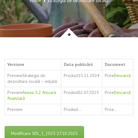
Home
Strategia de dezvoltare locala
Versiune
Data publicării
Document
Strategia de
15.11.2024
Descarcă
dezvoltare locală – inițială
Anexa 5.2 Alocare
02.07.2025
Descarcă
financiară
…
…
Modificare SDL_1_2025 27.10.2025