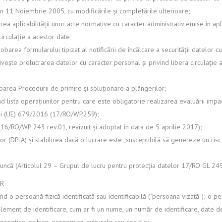
 11 Noiembrie 2005, cu modificările și completările ulterioare;
ea aplicabilității unor acte normative cu caracter administrativ emise în a
circulație a acestor date;
area formularului tipizat al notificării de încălcare a securității datelor 
vește prelucrarea datelor cu caracter personal și privind libera circulație
area Procedurii de primire și soluționare a plângerilor;
lista operațiunilor pentru care este obligatorie realizarea evaluării impac
lui (UE) 679/2016 (17/RO/WP259);
(16/RO/WP 243 rev.01, revizuit și adoptat în data de 5 aprilie 2017);
lor (DPIA) și stabilirea dacă o lucrare este „susceptibilă să genereze un r
muncă (Articolul 29 – Grupul de lucru pentru protecția datelor 17/RO GL 249
PR
d o persoană fizică identificată sau identificabilă (“persoana vizată”); o pe
un element de identificare, cum ar fi un nume, un număr de identificare, date d