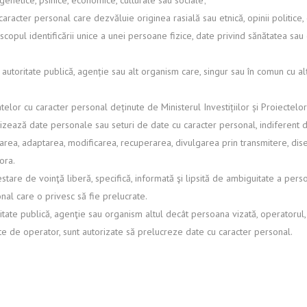
, genetice, psihice, economice, culturale sau sociale;
aracter personal care dezvăluie originea rasială sau etnică, opinii politice,
 scopul identificării unice a unei persoane fizice, date privind sănătatea sa
 autoritate publică, agenție sau alt organism care, singur sau în comun cu al
elor cu caracter personal deținute de Ministerul Investițiilor și Proiectel
izează date personale sau seturi de date cu caracter personal, indiferent d
tocarea, adaptarea, modificarea, recuperarea, divulgarea prin transmitere, di
ora.
re de voinţă liberă, specifică, informată şi lipsită de ambiguitate a perso
nal care o privesc să fie prelucrate.
oritate publică, agenţie sau organism altul decât persoana vizată, operatoru
ite de operator, sunt autorizate să prelucreze date cu caracter personal.