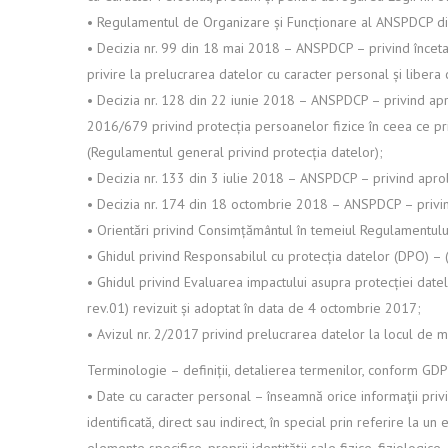
• Regulamentul de Organizare și Funcționare al ANSPDCP din
• Decizia nr. 99 din 18 mai 2018 – ANSPDCP – privind încetar
privire la prelucrarea datelor cu caracter personal și libera 
• Decizia nr. 128 din 22 iunie 2018 – ANSPDCP – privind aprob
2016/679 privind protecția persoanelor fizice în ceea ce pri
(Regulamentul general privind protecția datelor);
• Decizia nr. 133 din 3 iulie 2018 – ANSPDCP – privind aprob
• Decizia nr. 174 din 18 octombrie 2018 – ANSPDCP – privind 
• Orientări privind Consimțământul în temeiul Regulamentu
• Ghidul privind Responsabilul cu protecția datelor (DPO) – 
• Ghidul privind Evaluarea impactului asupra protecției date
rev.01) revizuit și adoptat în data de 4 octombrie 2017;
• Avizul nr. 2/2017 privind prelucrarea datelor la locul de 
Terminologie – definiții, detalierea termenilor, conform GD
• Date cu caracter personal – înseamnă orice informaţii privin
identificată, direct sau indirect, în special prin referire la 