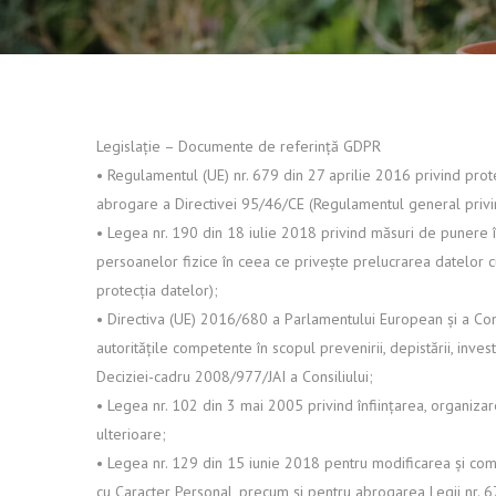
Legislație – Documente de referință GDPR
• Regulamentul (UE) nr. 679 din 27 aprilie 2016 privind prote
abrogare a Directivei 95/46/CE (Regulamentul general privin
• Legea nr. 190 din 18 iulie 2018 privind măsuri de punere î
persoanelor fizice în ceea ce privește prelucrarea datelor c
protecția datelor);
• Directiva (UE) 2016/680 a Parlamentului European și a Cons
autoritățile competente în scopul prevenirii, depistării, inves
Deciziei-cadru 2008/977/JAI a Consiliului;
• Legea nr. 102 din 3 mai 2005 privind înființarea, organizar
ulterioare;
• Legea nr. 129 din 15 iunie 2018 pentru modificarea și comp
cu Caracter Personal, precum și pentru abrogarea Legii nr. 6