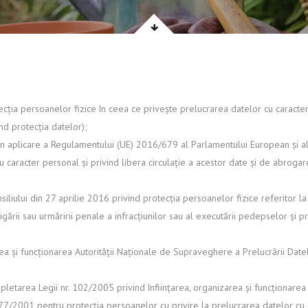
cția persoanelor fizice în ceea ce privește prelucrarea datelor cu caracter 
d protecția datelor);
n aplicare a Regulamentului (UE) 2016/679 al Parlamentului European și al C
u caracter personal și privind libera circulație a acestor date și de abrog
iliului din 27 aprilie 2016 privind protecția persoanelor fizice referitor l
tigării sau urmăririi penale a infracțiunilor sau al executării pedepselor și p
ea și funcționarea Autorității Naționale de Supraveghere a Prelucrării Datel
letarea Legii nr. 102/2005 privind înființarea, organizarea și funcționarea
77/2001 pentru protecția persoanelor cu privire la prelucrarea datelor cu ca