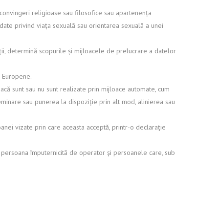
 convingeri religioase sau filosofice sau apartenența
u date privind viața sexuală sau orientarea sexuală a unei
ții, determină scopurile și mijloacele de prelucrare a datelor
or Europene.
acă sunt sau nu sunt realizate prin mijloace automate, cum
seminare sau punerea la dispoziție prin alt mod, alinierea sau
anei vizate prin care aceasta acceptă, printr-o declaraţie
l, persoana împuternicită de operator şi persoanele care, sub