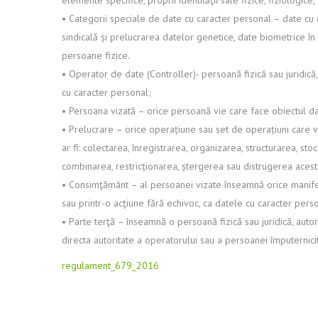
elemente specifice, proprii identităţii sale fizice, fiziologice
• Categorii speciale de date cu caracter personal – date cu c
sindicală și prelucrarea datelor genetice, date biometrice în
persoane fizice.
• Operator de date (Controller)- persoană fizică sau juridică,
cu caracter personal;
• Persoana vizată – orice persoană vie care face obiectul dat
• Prelucrare – orice operațiune sau set de operațiuni care v
ar fi: colectarea, înregistrarea, organizarea, structurarea, s
combinarea, restricționarea, ștergerea sau distrugerea acest
• Consimţământ – al persoanei vizate înseamnă orice manifesta
sau printr-o acţiune fără echivoc, ca datele cu caracter perso
• Parte terţă – înseamnă o persoană fizică sau juridică, aut
directa autoritate a operatorului sau a persoanei împuternic
regulament_679_2016