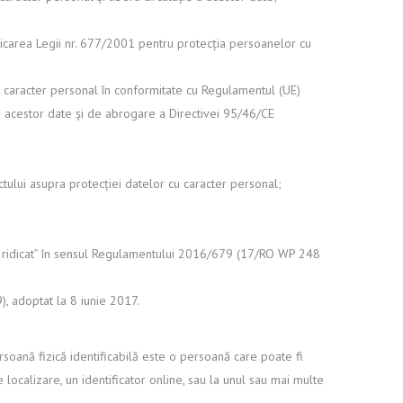
plicarea Legii nr. 677/2001 pentru protecția persoanelor cu
cu caracter personal în conformitate cu Regulamentul (UE)
 a acestor date și de abrogare a Directivei 95/46/CE
tului asupra protecției datelor cu caracter personal;
isc ridicat” în sensul Regulamentului 2016/679 (17/RO WP 248
), adoptat la 8 iunie 2017.
rsoană fizică identificabilă este o persoană care poate fi
e localizare, un identificator online, sau la unul sau mai multe