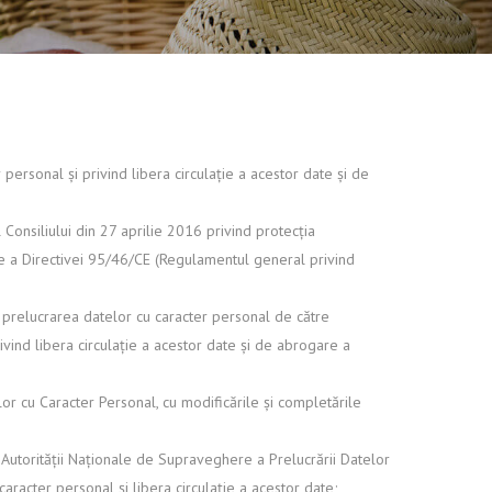
personal și privind libera circulație a acestor date și de
onsiliului din 27 aprilie 2016 privind protecția
are a Directivei 95/46/CE (Regulamentul general privind
a prelucrarea datelor cu caracter personal de către
rivind libera circulație a acestor date și de abrogare a
or cu Caracter Personal, cu modificările și completările
 Autorității Naționale de Supraveghere a Prelucrării Datelor
racter personal și libera circulație a acestor date;