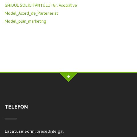
GHIDUL SOLICITANTULUI Gr. Asociative
Model_Acord_de_Parteneriat
Model_plan_marketing
TELEFON
Lacatusu Sorin:
presedinte gal