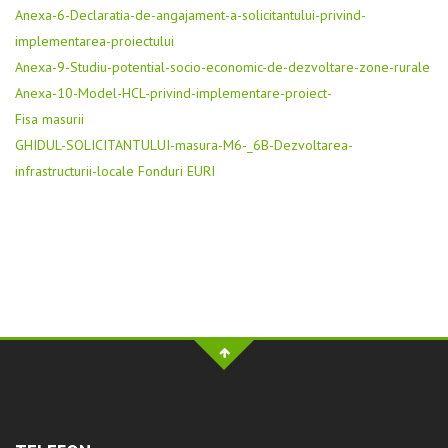
Anexa-6-Declaratia-de-angajament-a-solicitantului-privind-
implementarea-proiectului
Anexa-9-Studiu-potential-socio-economic-de-dezvoltare-zone-rurale
Anexa-10-Model-HCL-privind-implementare-proiect-
Fisa masurii
GHIDUL-SOLICITANTULUI-masura-M6-_6B-Dezvoltarea-
infrastructurii-locale Fonduri EURI