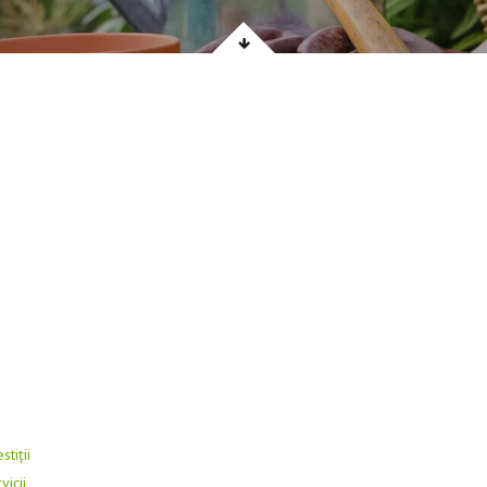
stiții
vicii