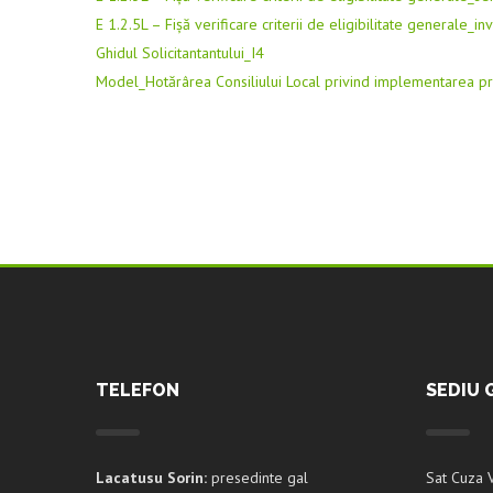
E 1.2.5L – Fișă verificare criterii de eligibilitate generale_inve
Ghidul Solicitantantului_I4
Model_Hotărârea Consiliului Local privind implementarea pr
TELEFON
SEDIU 
Lacatusu Sorin:
presedinte gal
Sat Cuza 