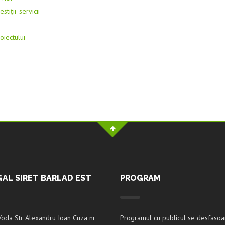
stiții_servicii
oiectului
GAL SIRET BARLAD EST
PROGRAM
Voda Str Alexandru Ioan Cuza nr
Programul cu publicul se desfasoa