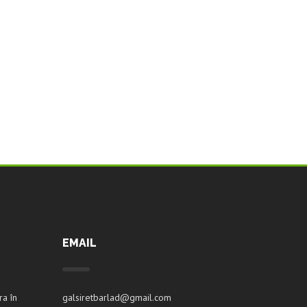
EMAIL
ra în
galsiretbarlad@gmail.com