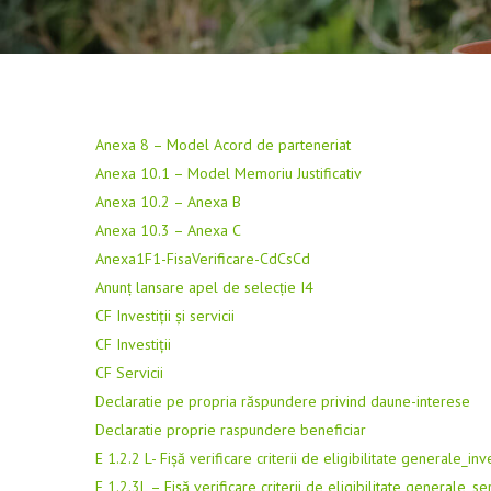
Anexa 8 – Model Acord de parteneriat
Anexa 10.1 – Model Memoriu Justificativ
Anexa 10.2 – Anexa B
Anexa 10.3 – Anexa C
Anexa1F1-FisaVerificare-CdCsCd
Anunț lansare apel de selecție I4
CF Investiții și servicii
CF Investiții
CF Servicii
Declaratie pe propria răspundere privind daune-interese
Declaratie proprie raspundere beneficiar
E 1.2.2 L- Fișă verificare criterii de eligibilitate generale_inve
E 1.2.3L – Fișă verificare criterii de eligibilitate generale_ser