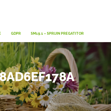
E
GDPR
SM19.1 – SPRIJIN PREGATITOR
B8AD6EF178A