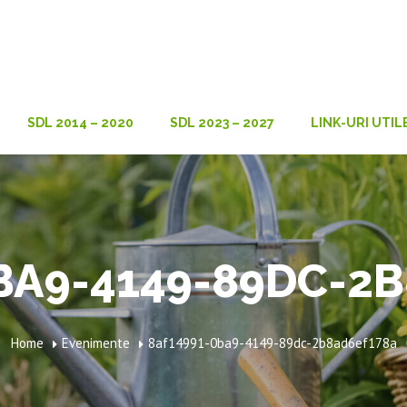
SDL 2014 – 2020
SDL 2023 – 2027
LINK-URI UTIL
BA9-4149-89DC-2
Home
Evenimente
8af14991-0ba9-4149-89dc-2b8ad6ef178a