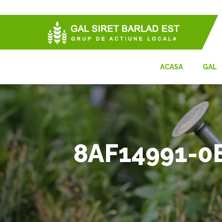
ACASA
GAL
8AF14991-0