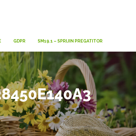
E
GDPR
SM19.1 – SPRIJIN PREGATITOR
28450E140A3