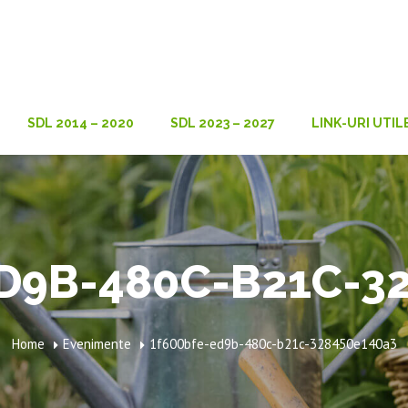
SDL 2014 – 2020
SDL 2023 – 2027
LINK-URI UTIL
D9B-480C-B21C-3
Home
Evenimente
1f600bfe-ed9b-480c-b21c-328450e140a3