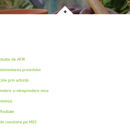
ectuate de AFIR
mplementarea proiectului
ole prin achiziții
indere si intreprindere mica
inimis)
ficultate
i de consiliere pe M02