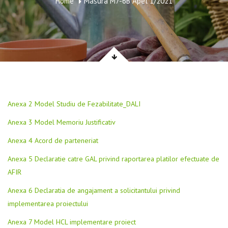
Home
Masura M7-6B Apel 1/2021
Anexa 2 Model Studiu de Fezabilitate_DALI
Anexa 3 Model Memoriu Justificativ
Anexa 4 Acord de parteneriat
Anexa 5 Declaratie catre GAL privind raportarea platilor efectuate de
AFIR
Anexa 6 Declaratia de angajament a solicitantului privind
implementarea proiectului
Anexa 7 Model HCL implementare proiect