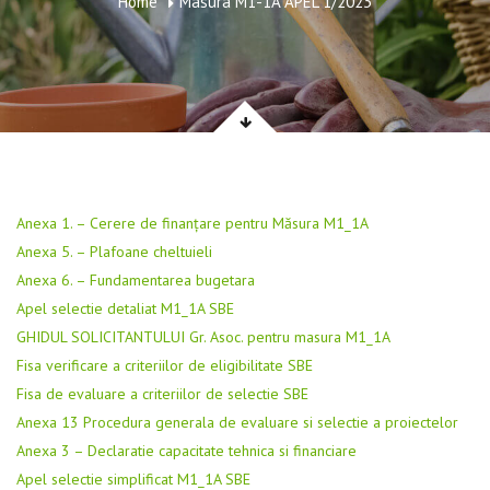
Home
Masura M1-1A APEL 1/2023
Anexa 1. – Cerere de finanțare pentru Măsura M1_1A
Anexa 5. – Plafoane cheltuieli
Anexa 6. – Fundamentarea bugetara
Apel selectie detaliat M1_1A SBE
GHIDUL SOLICITANTULUI Gr. Asoc. pentru masura M1_1A
Fisa verificare a criteriilor de eligibilitate SBE
Fisa de evaluare a criteriilor de selectie SBE
Anexa 13 Procedura generala de evaluare si selectie a proiectelor
Anexa 3 – Declaratie capacitate tehnica si financiare
Apel selectie simplificat M1_1A SBE